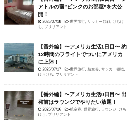
アトルの宿”ピンクのお部屋”を大公
開！
2025/07/18
-
世界旅行
,
サッカー観戦
,
けちけ
ち
,
ブリリアント
【番外編】〜アメリカ生活1日目〜 約
12時間のフライトでついにアメリカ
に上陸！
2025/07/17
-
世界旅行
,
航空券
,
サッカー観戦
,
けちけち
,
ブリリアント
【番外編】〜アメリカ生活0日目〜 出
発前はラウンジでやりたい放題！
2025/07/16
-
航空券
,
世界旅行
,
ラウンジ
,
けち
けち
,
ブリリアント