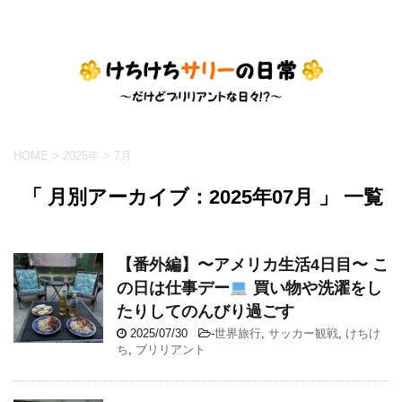
HOME
>
2025年
>
7月
「 月別アーカイブ：2025年07月 」 一覧
【番外編】〜アメリカ生活4日目〜 こ
の日は仕事デー
買い物や洗濯をし
たりしてのんびり過ごす
2025/07/30
-
世界旅行
,
サッカー観戦
,
けちけ
ち
,
ブリリアント