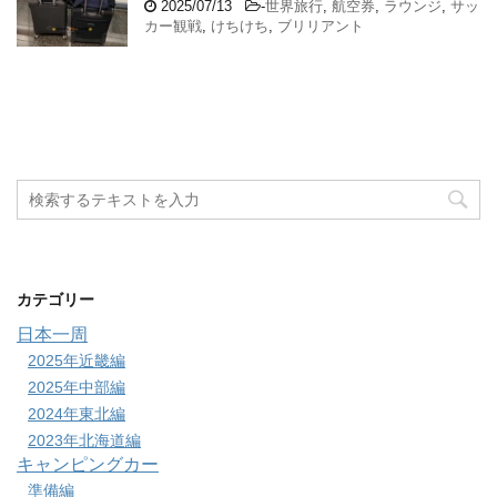
2025/07/13
-
世界旅行
,
航空券
,
ラウンジ
,
サッ
カー観戦
,
けちけち
,
ブリリアント
カテゴリー
日本一周
2025年近畿編
2025年中部編
2024年東北編
2023年北海道編
キャンピングカー
準備編