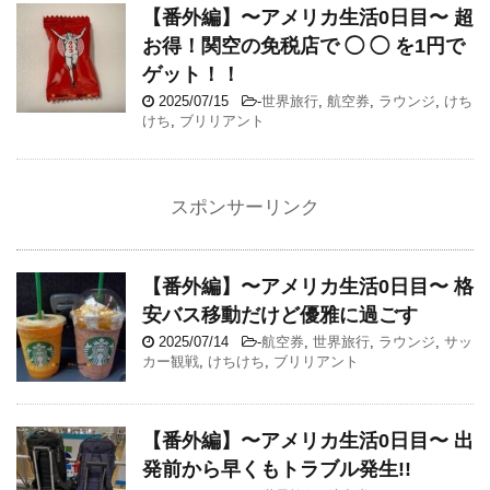
【番外編】〜アメリカ生活0日目〜 超
お得！関空の免税店で ◯ ◯ を1円で
ゲット！！
2025/07/15
-
世界旅行
,
航空券
,
ラウンジ
,
けち
けち
,
ブリリアント
スポンサーリンク
【番外編】〜アメリカ生活0日目〜 格
安バス移動だけど優雅に過ごす
2025/07/14
-
航空券
,
世界旅行
,
ラウンジ
,
サッ
カー観戦
,
けちけち
,
ブリリアント
【番外編】〜アメリカ生活0日目〜 出
発前から早くもトラブル発生!!