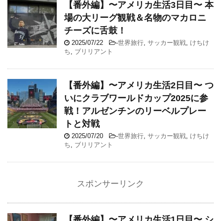
【番外編】〜アメリカ生活3日目〜 本
場の大リーグ観戦＆名物のマカロニ
チーズに舌鼓！
2025/07/22
-
世界旅行
,
サッカー観戦
,
けちけ
ち
,
ブリリアント
【番外編】〜アメリカ生活2日目〜 つ
いにクラブワールドカップ2025に参
戦！アルゼンチンのリーベルプレー
トと対戦
2025/07/20
-
世界旅行
,
サッカー観戦
,
けちけ
ち
,
ブリリアント
スポンサーリンク
【番外編】〜アメリカ生活1日目〜 シ