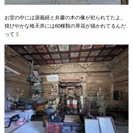
お堂の中には源義経と弁慶の木の像が祀られてたよ。
煌びやかな格天井には60種類の草花が描かれてるんだ
って