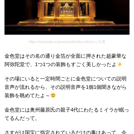
https://chusonji.or.jp/around/index.htmlから引用
金色堂はその名の通り金箔が全面に押された超豪華な
阿弥陀堂で、1つ1つの装飾もすごく美しかったよ
その場にいると一定時間ごとに金色堂についての説明
音声が流れるから、その説明音声を1個1個聞きながら
装飾を眺めてたよ～
金色堂には奥州藤原氏の親子4代にわたるミイラが眠っ
てるんだって。
さすがは国宝に指定されているだけの事はあって、今