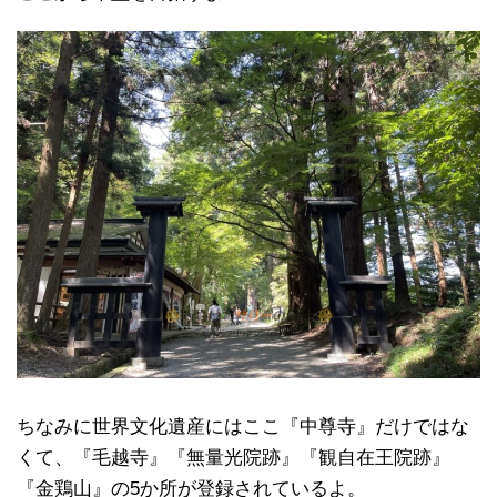
ちなみに世界文化遺産にはここ『中尊寺』だけではな
くて、『毛越寺』『無量光院跡』『観自在王院跡』
『金鶏山』の5か所が登録されているよ。