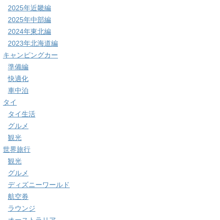
2025年近畿編
2025年中部編
2024年東北編
2023年北海道編
キャンピングカー
準備編
快適化
車中泊
タイ
タイ生活
グルメ
観光
世界旅行
観光
グルメ
ディズニーワールド
航空券
ラウンジ