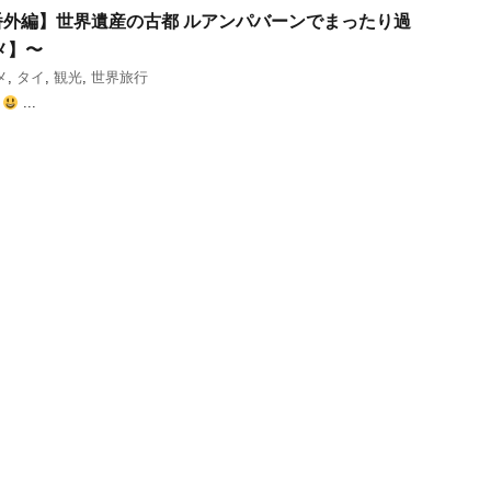
外編】世界遺産の古都 ルアンパバーンでまったり過
メ】〜
メ
,
タイ
,
観光
,
世界旅行
よ
...