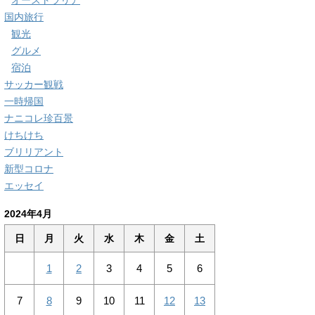
オーストラリア
国内旅行
観光
グルメ
宿泊
サッカー観戦
一時帰国
ナニコレ珍百景
けちけち
ブリリアント
新型コロナ
エッセイ
2024年4月
日
月
火
水
木
金
土
1
2
3
4
5
6
7
8
9
10
11
12
13