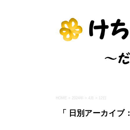
HOME
>
2024年
>
4月
>
12日
「 日別アーカイブ：2