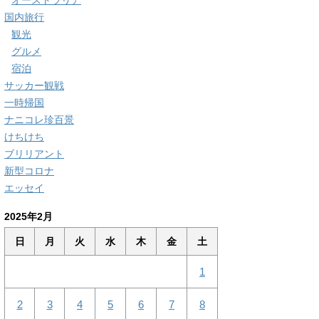
オーストラリア
国内旅行
観光
グルメ
宿泊
サッカー観戦
一時帰国
ナニコレ珍百景
けちけち
ブリリアント
新型コロナ
エッセイ
2025年2月
日
月
火
水
木
金
土
1
2
3
4
5
6
7
8