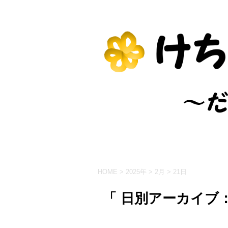
HOME
>
2025年
>
2月
>
21日
「 日別アーカイブ：2