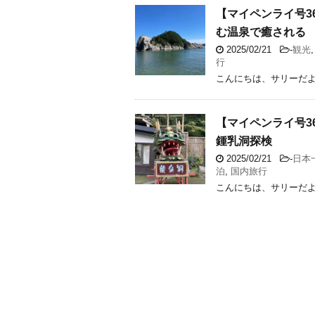
【マイペンライ号3
む温泉で癒される
2025/02/21
-
観光
行
こんにちは、サリーだ
【マイペンライ号3
鍾乳洞探検
2025/02/21
-
日本
泊
,
国内旅行
こんにちは、サリーだ