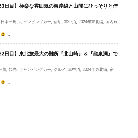
63日目】極楽な雰囲気の海岸線と山間にひっそりと佇
,
日本一周
,
キャンピングカー
,
宿泊
,
車中泊
,
2024年東北編
,
国内旅
よ
...
62日目】東北旅最大の難所『北山崎』＆『龍泉洞』で
一周
,
観光
,
キャンピングカー
,
グルメ
,
車中泊
,
2024年東北編
,
宿
よ
...