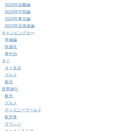
2025年近畿編
2025年中部編
2024年東北編
2023年北海道編
キャンピングカー
準備編
快適化
車中泊
タイ
タイ生活
グルメ
観光
世界旅行
観光
グルメ
ディズニーワールド
航空券
ラウンジ