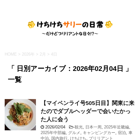
HOME
>
2026年
>
2月
>
4日
「 日別アーカイブ：2026年02月04日 」
一覧
【マイペンライ号505日目】関東に来
たのでダブルヘッダーで会いたかっ
た人に会う
2026/02/04
-
観光
,
日本一周
,
2025年近畿編
,
2025年中部編
,
グルメ
,
キャンピングカー
,
宿泊
,
車
中泊
,
国内旅行
,
けちけち
,
ブリリアント