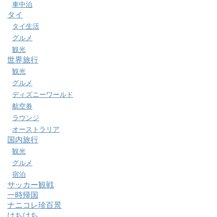
車中泊
タイ
タイ生活
グルメ
観光
世界旅行
観光
グルメ
ディズニーワールド
航空券
ラウンジ
オーストラリア
国内旅行
観光
グルメ
宿泊
サッカー観戦
一時帰国
ナニコレ珍百景
けちけち