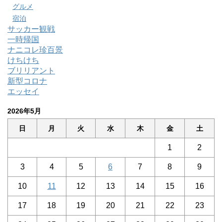
グルメ
宿泊
サッカー観戦
一時帰国
ナニコレ珍百景
けちけち
ブリリアント
新型コロナ
エッセイ
2026年5月
日
月
火
水
木
金
土
1
2
3
4
5
6
7
8
9
10
11
12
13
14
15
16
17
18
19
20
21
22
23