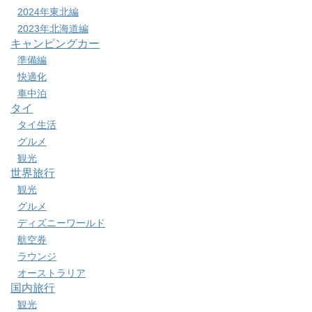
2024年東北編
2023年北海道編
キャンピングカー
準備編
快適化
車中泊
タイ
タイ生活
グルメ
観光
世界旅行
観光
グルメ
ディズニーワールド
航空券
ラウンジ
オーストラリア
国内旅行
観光