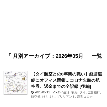
「 月別アーカイブ：2026年05月 」 一覧
【タイ航空との6年間の戦い】経営破
綻にオフィス閉鎖…コロナ欠航の航
空券、返金までの全記録 [後編]
2026/05/11
-
タイ生活
,
観光
,
タイ
,
世界旅行
,
航空券
,
けちけち
,
ブリリアント
,
新型コロナ