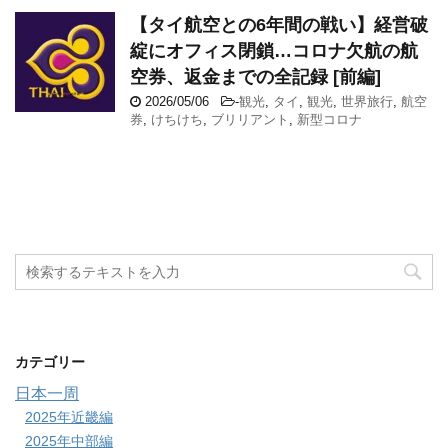
【タイ航空との6年間の戦い】経営破
綻にオフィス閉鎖…コロナ欠航の航
空券、返金までの全記録 [前編]
2026/05/06
-
観光
,
タイ
,
観光
,
世界旅行
,
航空
券
,
けちけち
,
ブリリアント
,
新型コロナ
カテゴリー
日本一周
2025年近畿編
2025年中部編