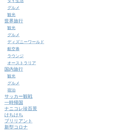
タイ生活
グルメ
観光
世界旅行
観光
グルメ
ディズニーワールド
航空券
ラウンジ
オーストラリア
国内旅行
観光
グルメ
宿泊
サッカー観戦
一時帰国
ナニコレ珍百景
けちけち
ブリリアント
新型コロナ