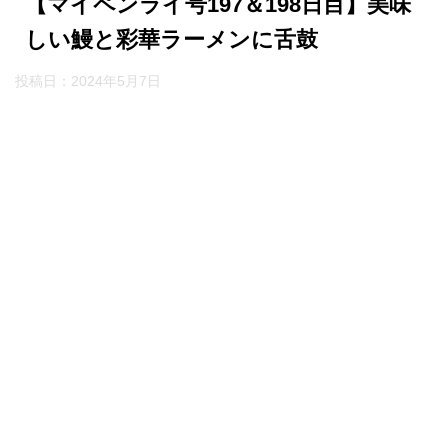
【マイペンライ号197＆198日目】美味
しい鰻と彩華ラーメンに舌鼓
投稿日：
2024年5月7日